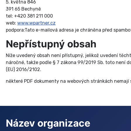
5. května 846
391 65 Bechyně
tel: +420 381 211 000
web:
www.wpartner.cz
podpora:
Tato e-mailová adresa je chráněna před spamboty
Nepřístupný obsah
Níže uvedený obsah není přístupný, jelikož uvedení těch
náročné, takže podle § 7 zákona 99/2019 Sb. toto není
(EU) 2016/2102.
některé PDF dokumenty na webových stránkách nemají str
Název organizace