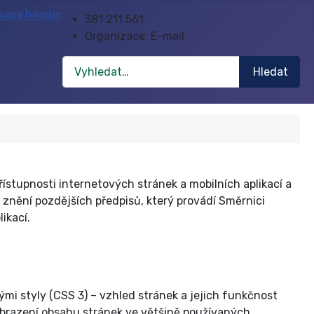
381 211 561
Organizace: E-mail
Hledat
Hledat
ístupnosti internetových stránek a mobilních aplikací a
znění pozdějších předpisů, který provádí Směrnici
ikací.
i styly (CSS 3) – vzhled stránek a jejich funkčnost
brazení obsahu stránek ve většině používaných