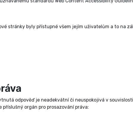
uznávanému standardu Web Content Accessibility Guidelin
vé stránky byly přístupné všem jejím uživatelům a to na zák
práva
nutá odpověď je neadekvátní či neuspokojivá v souvislosti
 příslušný orgán pro prosazování práva: