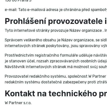
130 00 Praha 3
e-mail:
Tato e-mailová adresa je chráněna před spamboty.
Prohlášení provozovatele 
Tyto internetové stránky provozuje Název organizace . Int
Správcem veškerého obsahu je Název organizace, se sí
internetových stránek poskytovány, jsou spravovány v
Prostřednictvím registračního formuláře uděluje návště
je stanoven účel, rozsah zpracovávaných osobních údajů 
Návštěvník internetových stránek má možnost svůj souhl
Provozovatel redakčního systému, společnost W Partner s
redakčním systému dostatečně zabezpečeny proti ztrátě 
Kontakt na technického p
W Partner s.r.o.