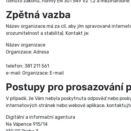
tomuto zákonu, normy EN 301 549 V2 1.2 a mezinárodně 
Zpětná vazba
Název organizace má za cíl, aby jím spravované interneto
srozumitelnost a stabilita). Kontakt je:
Název organizace
Organizace: Adresa
telefon: 381 211 561
e-mail: Organizace: E-mail
Postupy pro prosazování 
V případě, že Vám nebyla poskytnuta odpověď nebo poskyt
internetových stránek nebo webové aplikace, kontaktujte
Digitální a informační agentura
Na Vápence 915/14