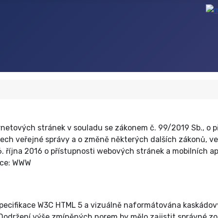
netových stránek v souladu se zákonem č. 99/2019 Sb., o př
ch veřejné správy a o změně některých dalších zákonů, ve 
října 2016 o přístupnosti webových stránek a mobilních apl
zace: WWW
specifikace W3C HTML 5 a vizuálně naformátována kaskádovým
održení výše zmíněných norem by mělo zajistit správné zo