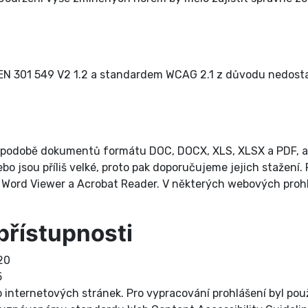
s EN 301 549 V2 1.2 a standardem WCAG 2.1 z důvodu nedos
 podobě dokumentů formátu DOC, DOCX, XLS, XLSX a PDF, a 
 jsou příliš velké, proto pak doporučujeme jejich stažení. 
rd Viewer a Acrobat Reader. V některých webových prohlížeč
přístupnosti
20
5
 internetových stránek. Pro vypracování prohlášení byl pou